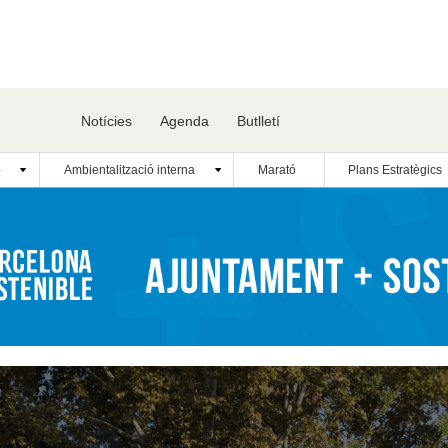
Notícies
Agenda
Butlletí
ó
Ambientalització interna
Marató
Plans Estratègics