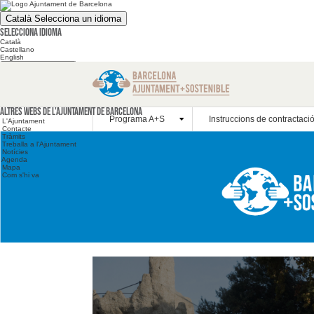
Català
Selecciona un idioma
Selecciona idioma
Català
Castellano
English
Cerca en el web
Cerca en el web
Altres webs
Altres webs de l'Ajuntament de Barcelona
Programa A+S
Instruccions de contractaci
L'Ajuntament
Contacte
Tràmits
Treballa a l'Ajuntament
Notícies
Agenda
Mapa
Com s'hi va