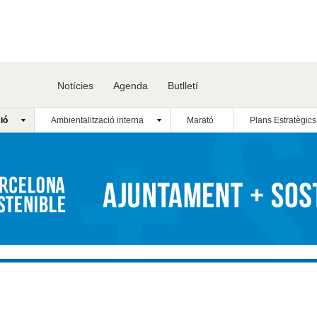
Notícies
Agenda
Butlletí
ió
Ambientalització interna
Marató
Plans Estratègics