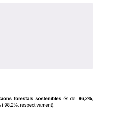
cions forestals sostenibles
és del
96,2%
,
% i 98,2%, respectivament).