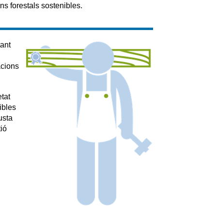
ns forestals sostenibles.
tant
acions
etat
ibles
usta
ió