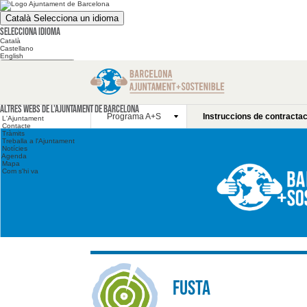
Català
Selecciona un idioma
Selecciona idioma
Català
Castellano
English
Cerca en el web
Cerca en el web
Altres webs
Altres webs de l'Ajuntament de Barcelona
Programa A+S
Instruccions de contractac
L'Ajuntament
Contacte
Tràmits
Treballa a l'Ajuntament
Notícies
Agenda
Mapa
Com s'hi va
Fusta