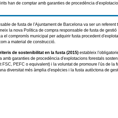
irits han de comptar amb garanties de procedència d'explotacio
sable de fusta de l'Ajuntament de Barcelona va ser un referent 
5 neix la nova Política de compra responsable de fusta de gestió
rça el compromís municipal per adquirir fusta procedent d'explot
 com a material de construcció.
criteris de sostenibilitat en la fusta (2015)
estableix l'obligatori
usta amb garanties de procedència d'explotacions forestals sosten
cat FSC, PEFC o equivalent) i la voluntat de promoure l'ús de la f
na diversitat més àmplia d'espècies i la fusta autòctona de gest