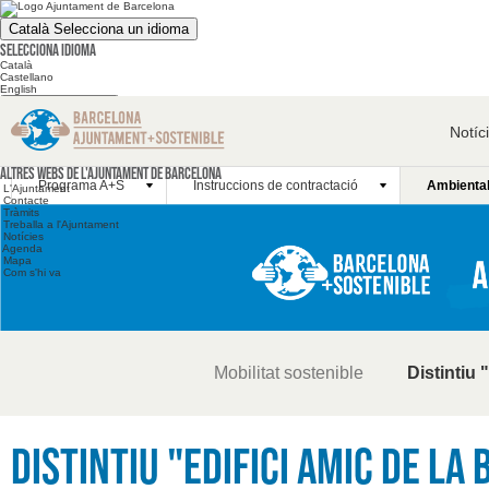
Català
Selecciona un idioma
Selecciona idioma
Català
Castellano
English
Cerca en el web
Notíc
Cerca en el web
Altres webs
Altres webs de l'Ajuntament de Barcelona
Programa A+S
Instruccions de contractació
Ambiental
L'Ajuntament
Contacte
Tràmits
Treballa a l'Ajuntament
Notícies
Agenda
Mapa
Com s'hi va
Mobilitat sostenible
Distintiu 
Distintiu "Edifici Amic de la B