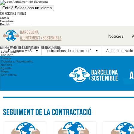
Català
Selecciona un idioma
Selecciona idioma
Català
Castellano
English
Cerca en el web
Notícies
Cerca en el web
Altres webs
Altres webs de l'Ajuntament de Barcelona
Programa A+S
Instruccions de contractació
Ambientalització 
L'Ajuntament
Contacte
Tràmits
Treballa a l'Ajuntament
Notícies
Agenda
Mapa
Com s'hi va
Seguiment de la contractació