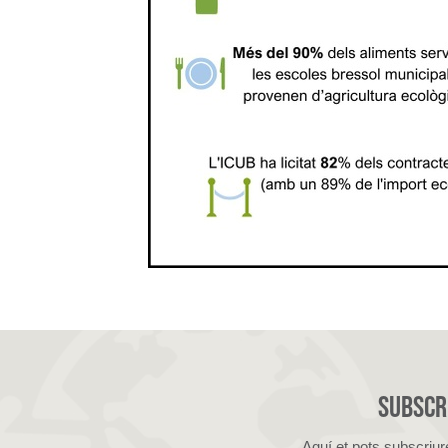
Subscri
Aquí et pots subscriur