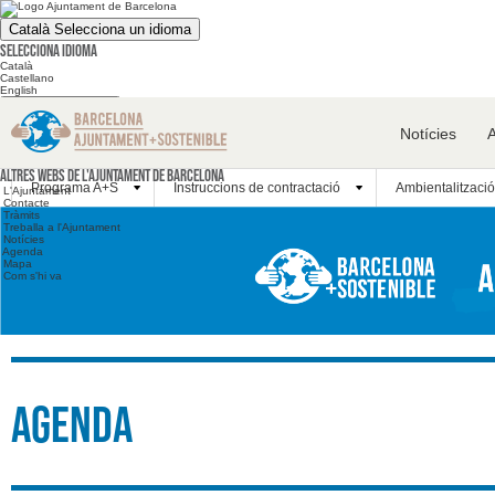
Català
Selecciona un idioma
Selecciona idioma
Català
Castellano
English
Cerca en el web
Notícies
Cerca en el web
Altres webs
Altres webs de l'Ajuntament de Barcelona
Programa A+S
Instruccions de contractació
Ambientalització
L'Ajuntament
Contacte
Tràmits
Treballa a l'Ajuntament
Notícies
Agenda
Mapa
Com s'hi va
Agenda