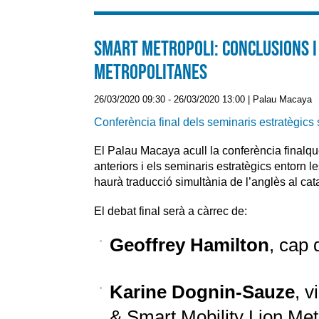
Smart Metropoli: conclusions i
metropolitanes
26/03/2020 09:30
-
26/03/2020 13:00
|
Palau Macaya
Conferència final dels seminaris estratègics 
El Palau Macaya acull la conferència finalq
anteriors i els seminaris estratègics entorn l
haurà traducció simultània de l’anglès al cata
El debat final serà a càrrec de:
Geoffrey Hamilton
, cap
Karine Dognin-Sauze
, v
& Smart Mobility Lion Met