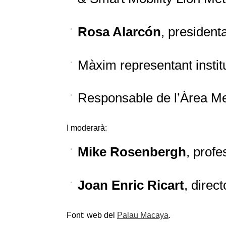
Rosa Alarcón
, presiden
Màxim representant insti
Responsable de l’Àrea Met
I moderarà:
Mike Rosenbergh
, prof
Joan Enric Ricart
, direc
Font: web del
Palau Macaya
.