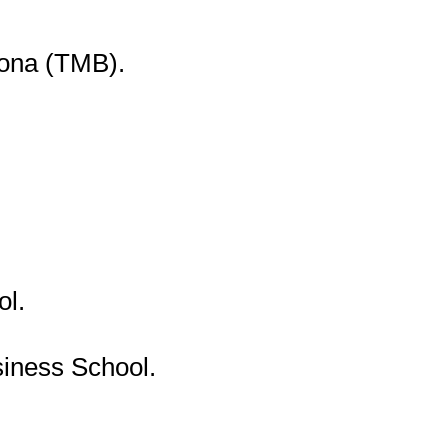
lona (TMB).
ol.
siness School.