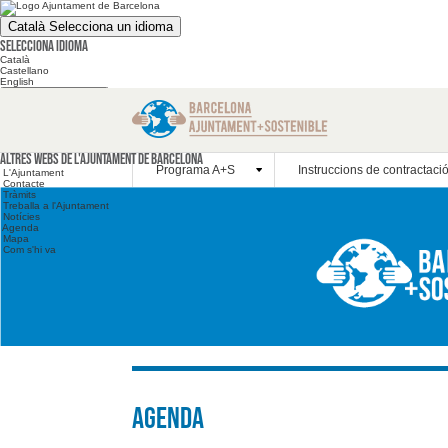
Català
Selecciona un idioma
Selecciona idioma
Català
Castellano
English
Cerca en el web
Cerca en el web
Altres webs
Altres webs de l'Ajuntament de Barcelona
Programa A+S
Instruccions de contractaci
L'Ajuntament
Contacte
Tràmits
Treballa a l'Ajuntament
Notícies
Agenda
Mapa
Com s'hi va
Agenda