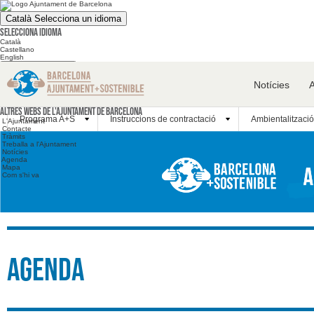
Català
Selecciona un idioma
Selecciona idioma
Català
Castellano
English
Cerca en el web
Notícies
Cerca en el web
Altres webs
Altres webs de l'Ajuntament de Barcelona
Programa A+S
Instruccions de contractació
Ambientalització
L'Ajuntament
Contacte
Tràmits
Treballa a l'Ajuntament
Notícies
Agenda
Mapa
Com s'hi va
Agenda