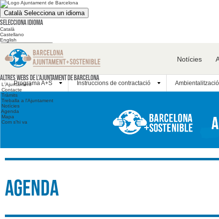
Català
Selecciona un idioma
Selecciona idioma
Català
Castellano
English
Cerca en el web
Notícies
Cerca en el web
Altres webs
Altres webs de l'Ajuntament de Barcelona
Programa A+S
Instruccions de contractació
Ambientalització
L'Ajuntament
Contacte
Tràmits
Treballa a l'Ajuntament
Notícies
Agenda
Mapa
Com s'hi va
Agenda