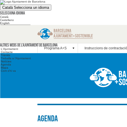
Català
Selecciona un idioma
Selecciona idioma
Català
Castellano
English
Cerca en el web
Cerca en el web
Altres webs
Altres webs de l'Ajuntament de Barcelona
Programa A+S
Instruccions de contractaci
L'Ajuntament
Contacte
Tràmits
Treballa a l'Ajuntament
Notícies
Agenda
Mapa
Com s'hi va
Agenda