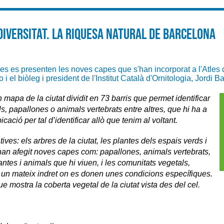
odiversitat. La riquesa natural de Barcelona
ores es presenten les noves capes que s'han incorporat a l'Atle
 el biòleg i president de l'Institut Català d'Ornitologia, Jordi Ba
 mapa de la ciutat dividit en 73 barris que permet identificar
ls, papallones o animals vertebrats entre altres, que hi ha a
cació per tal d’identificar allò que tenim al voltant.
tives: els arbres de la ciutat, les plantes dels espais verds i
’han afegit noves capes com: papallones, animals vertebrats,
antes i animals que hi viuen, i les comunitats vegetals,
un mateix indret on es donen unes condicions específiques.
 mostra la coberta vegetal de la ciutat vista des del cel.