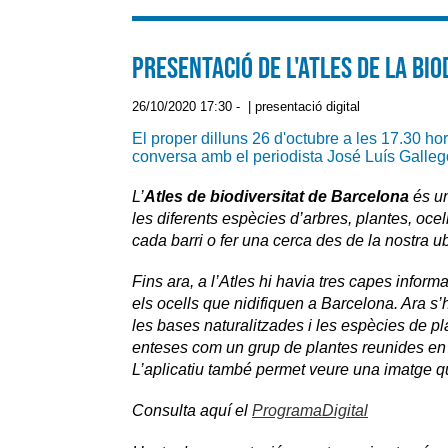
Presentació de l'Atles de la bi
26/10/2020 17:30
-
|
presentació digital
El proper dilluns 26 d'octubre a les 17.30 h
conversa amb el periodista José Luís Gallego i
L’
Atles de biodiversitat de Barcelona
és un
les diferents espècies d’arbres, plantes, ocel
cada barri o fer una cerca des de la nostra ubi
Fins ara, a l’Atles hi havia tres capes informa
els ocells que nidifiquen a Barcelona. Ara s
les bases naturalitzades i les espècies de pl
enteses com un grup de plantes reunides en 
L’aplicatiu també permet veure una imatge que
Consulta aquí el
ProgramaDigital