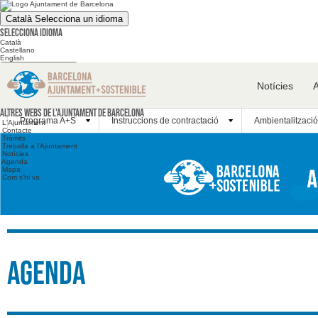
Català
Selecciona un idioma
Selecciona idioma
Català
Castellano
English
Cerca en el web
Notícies
Cerca en el web
Altres webs
Altres webs de l'Ajuntament de Barcelona
Programa A+S
Instruccions de contractació
Ambientalització
L'Ajuntament
Contacte
Tràmits
Treballa a l'Ajuntament
Notícies
Agenda
Mapa
Com s'hi va
Agenda