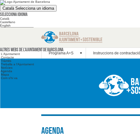
Català
Selecciona un idioma
Selecciona idioma
Català
Castellano
English
Cerca en el web
Cerca en el web
Altres webs
Altres webs de l'Ajuntament de Barcelona
Programa A+S
Instruccions de contractaci
L'Ajuntament
Contacte
Tràmits
Treballa a l'Ajuntament
Notícies
Agenda
Mapa
Com s'hi va
Agenda