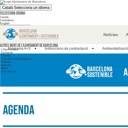
Català
Selecciona un idioma
Selecciona idioma
Català
Castellano
English
Cerca en el web
Notícies
Cerca en el web
Altres webs
Altres webs de l'Ajuntament de Barcelona
Programa A+S
Instruccions de contractació
Ambientalització
L'Ajuntament
Contacte
Tràmits
Treballa a l'Ajuntament
Notícies
Agenda
Mapa
Com s'hi va
Agenda