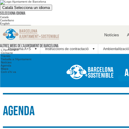
Català
Selecciona un idioma
Selecciona idioma
Català
Castellano
English
Cerca en el web
Notícies
Cerca en el web
Altres webs
Altres webs de l'Ajuntament de Barcelona
Programa A+S
Instruccions de contractació
Ambientalització
L'Ajuntament
Contacte
Tràmits
Treballa a l'Ajuntament
Notícies
Agenda
Mapa
Com s'hi va
Agenda