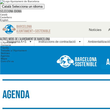
Català
Selecciona un idioma
Selecciona idioma
Català
Castellano
English
Cerca en el web
Notícies
Cerca en el web
Altres webs
Altres webs de l'Ajuntament de Barcelona
Programa A+S
Instruccions de contractació
Ambientalització
L'Ajuntament
Contacte
Tràmits
Treballa a l'Ajuntament
Notícies
Agenda
Mapa
Com s'hi va
Agenda