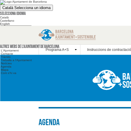
Català
Selecciona un idioma
Selecciona idioma
Català
Castellano
English
Cerca en el web
Cerca en el web
Altres webs
Altres webs de l'Ajuntament de Barcelona
Programa A+S
Instruccions de contractaci
L'Ajuntament
Contacte
Tràmits
Treballa a l'Ajuntament
Notícies
Agenda
Mapa
Com s'hi va
Agenda