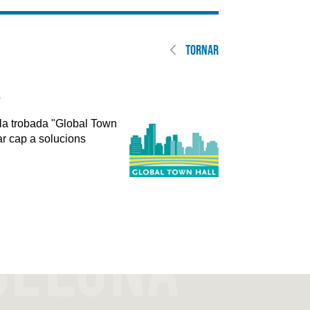
TORNAR
s
, la trobada "Global Town
çar cap a solucions