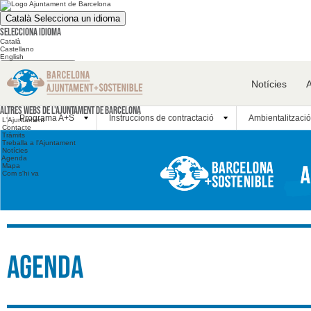
Català
Selecciona un idioma
Selecciona idioma
Català
Castellano
English
Cerca en el web
Notícies
Cerca en el web
Altres webs
Altres webs de l'Ajuntament de Barcelona
Programa A+S
Instruccions de contractació
Ambientalització
L'Ajuntament
Contacte
Tràmits
Treballa a l'Ajuntament
Notícies
Agenda
Mapa
Com s'hi va
Agenda