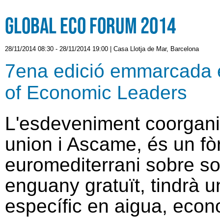
Global Eco Forum 2014
28/11/2014 08:30
-
28/11/2014 19:00
|
Casa Llotja de Mar, Barcelona
7ena edició emmarcada e
of Economic Leaders
L'esdeveniment coorgani
union i Ascame, és
un f
euromediterrani
sobre
so
enguany gratuït,
tindrà u
específic en
aigua
,
econ