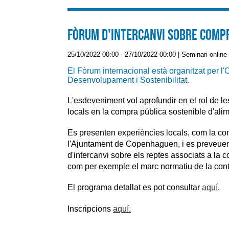
Fòrum d'intercanvi sobre Compr
25/10/2022 00:00
-
27/10/2022 00:00
|
Seminari online 
El Fòrum internacional està organitzat per l'O
Desenvolupament i Sostenibilitat.
L'esdeveniment vol aprofundir en el rol de le
locals en la compra pública sostenible d'alim
Es presenten experiències locals, com la co
l'Ajuntament de Copenhaguen, i es preveuen
d'intercanvi sobre els reptes associats a la 
com per exemple el marc normatiu de la cont
El programa detallat es pot consultar
aquí
.
Inscripcions
aquí.