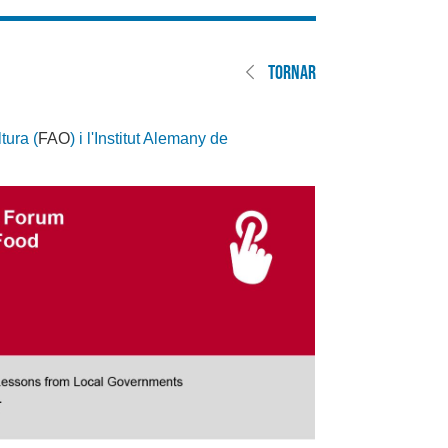
TORNAR
tura (
FAO
) i l'Institut Alemany de