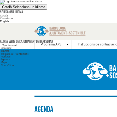
Català
Selecciona un idioma
Selecciona idioma
Català
Castellano
English
Cerca en el web
Cerca en el web
Altres webs
Altres webs de l'Ajuntament de Barcelona
Programa A+S
Instruccions de contractaci
L'Ajuntament
Contacte
Tràmits
Treballa a l'Ajuntament
Notícies
Agenda
Mapa
Com s'hi va
Agenda