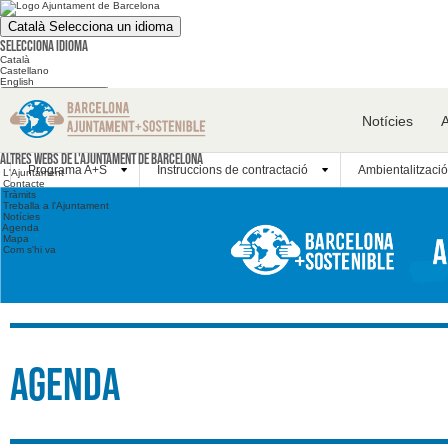
Català
Selecciona un idioma
Selecciona idioma
Català
Castellano
English
Cerca en el web
Notícies
Cerca en el web
Altres webs
Altres webs de l'Ajuntament de Barcelona
Programa A+S
Instruccions de contractació
Ambientalització
L'Ajuntament
Contacte
Tràmits
Treballa a l'Ajuntament
Notícies
Agenda
Mapa
Com s'hi va
Agenda