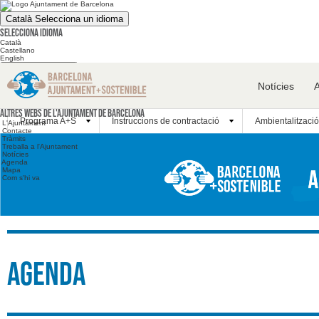
Català
Selecciona un idioma
Selecciona idioma
Català
Castellano
English
Cerca en el web
Notícies
Cerca en el web
Altres webs
Altres webs de l'Ajuntament de Barcelona
Programa A+S
Instruccions de contractació
Ambientalització
L'Ajuntament
Contacte
Tràmits
Treballa a l'Ajuntament
Notícies
Agenda
Mapa
Com s'hi va
Agenda