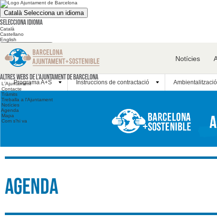
Català
Selecciona un idioma
Selecciona idioma
Català
Castellano
English
Cerca en el web
Notícies
Cerca en el web
Altres webs
Altres webs de l'Ajuntament de Barcelona
Programa A+S
Instruccions de contractació
Ambientalització
L'Ajuntament
Contacte
Tràmits
Treballa a l'Ajuntament
Notícies
Agenda
Mapa
Com s'hi va
Agenda