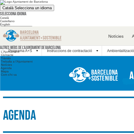
Català
Selecciona un idioma
Selecciona idioma
Català
Castellano
English
Cerca en el web
Notícies
Cerca en el web
Altres webs
Altres webs de l'Ajuntament de Barcelona
Programa A+S
Instruccions de contractació
Ambientalització
L'Ajuntament
Contacte
Tràmits
Treballa a l'Ajuntament
Notícies
Agenda
Mapa
Com s'hi va
Agenda