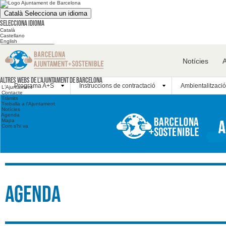
Català
Selecciona un idioma
Selecciona idioma
Català
Castellano
English
Cerca en el web
Notícies
Cerca en el web
Altres webs
Altres webs de l'Ajuntament de Barcelona
Programa A+S
Instruccions de contractació
Ambientalització
L'Ajuntament
Contacte
Tràmits
Treballa a l'Ajuntament
Notícies
Agenda
Mapa
Com s'hi va
Agenda