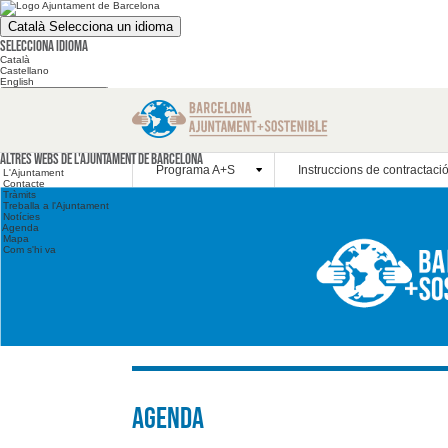
Català
Selecciona un idioma
Selecciona idioma
Català
Castellano
English
Cerca en el web
Cerca en el web
Altres webs
Altres webs de l'Ajuntament de Barcelona
Programa A+S
Instruccions de contractaci
L'Ajuntament
Contacte
Tràmits
Treballa a l'Ajuntament
Notícies
Agenda
Mapa
Com s'hi va
Agenda