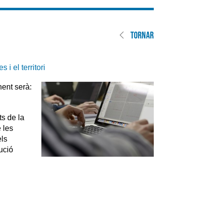
TORNAR
i el territori
nent serà:
ts de la
e les
els
ució