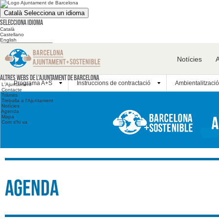
Català
Selecciona un idioma
Selecciona idioma
Català
Castellano
English
Cerca en el web
Notícies
Cerca en el web
Altres webs
Altres webs de l'Ajuntament de Barcelona
Programa A+S
Instruccions de contractació
Ambientalització
L'Ajuntament
Contacte
Tràmits
Treballa a l'Ajuntament
Notícies
Agenda
Mapa
Com s'hi va
Agenda