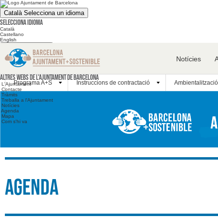
Català
Selecciona un idioma
Selecciona idioma
Català
Castellano
English
Cerca en el web
Notícies
Cerca en el web
Altres webs
Altres webs de l'Ajuntament de Barcelona
Programa A+S
Instruccions de contractació
Ambientalització
L'Ajuntament
Contacte
Tràmits
Treballa a l'Ajuntament
Notícies
Agenda
Mapa
Com s'hi va
Agenda