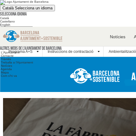
Català
Selecciona un idioma
Selecciona idioma
Català
Castellano
English
Cerca en el web
Notícies
Cerca en el web
Altres webs
Altres webs de l'Ajuntament de Barcelona
Programa A+S
Instruccions de contractació
Ambientalització
L'Ajuntament
Contacte
Tràmits
Treballa a l'Ajuntament
Notícies
Agenda
Mapa
Com s'hi va