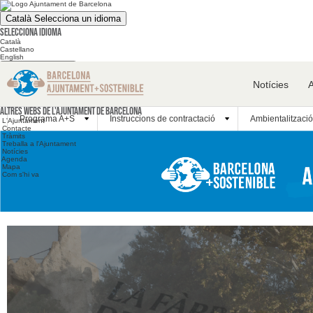
Català
Selecciona un idioma
Selecciona idioma
Català
Castellano
English
Cerca en el web
Notícies
Cerca en el web
Altres webs
Altres webs de l'Ajuntament de Barcelona
Programa A+S
Instruccions de contractació
Ambientalització
L'Ajuntament
Contacte
Tràmits
Treballa a l'Ajuntament
Notícies
Agenda
Mapa
Com s'hi va